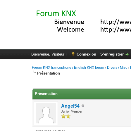
Bienvenue, Visiteur !
Connexion
S’enregistrer
Forum KNX francophone / English KNX forum
›
Divers / Misc
›
Présentation
Moyenne : 0 (0 vote(s))
1
2
3
4
5
Présentation
Angel54
Junior Member