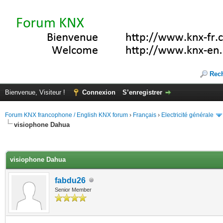
Rec
Bienvenue, Visiteur !
Connexion
S’enregistrer
Forum KNX francophone / English KNX forum
›
Français
›
Electricité générale
visiophone Dahua
(s))
visiophone Dahua
fabdu26
Senior Member