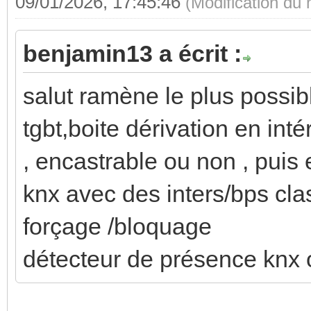
09/01/2026, 17:45:46
(Modification du
benjamin13 a écrit :
salut ramène le plus possibl
tgbt,boite dérivation en inté
, encastrable ou non , puis 
knx avec des inters/bps cla
forçage /bloquage
détecteur de présence knx