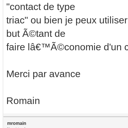
"contact de type
triac" ou bien je peux utili
but Ã©tant de
faire lâ€™Ã©conomie d'un
Merci par avance
Romain
mromain