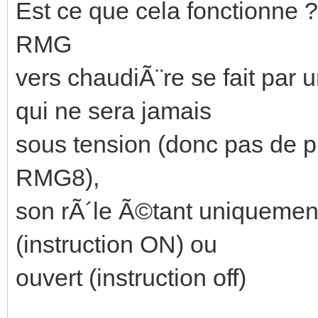
Est ce que cela fonctionne 
RMG
vers chaudiÃ¨re se fait par
qui ne sera jamais
sous tension (donc pas de ph
RMG8),
son rÃ´le Ã©tant uniquement
(instruction ON) ou
ouvert (instruction off)