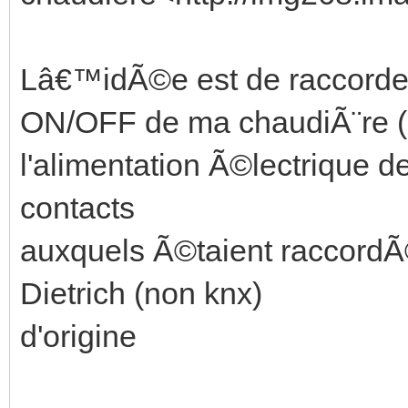
Lâ€™idÃ©e est de raccord
ON/OFF de ma chaudiÃ¨re 
l'alimentation Ã©lectrique d
contacts
auxquels Ã©taient raccordÃ
Dietrich (non knx)
d'origine