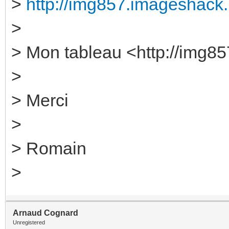
>
http://img857.imageshack.u
>
> Mon tableau <http://img85
>
> Merci
>
> Romain
>
Arnaud Cognard
Unregistered