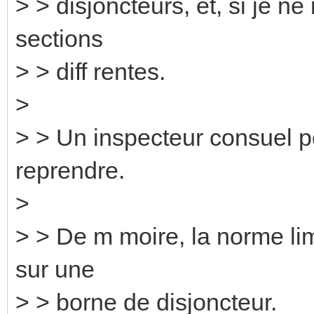
> > disjoncteurs, et, si je n
sections
> > diff rentes.
>
> > Un inspecteur consuel poi
reprendre.
>
> > De m moire, la norme lim
sur une
> > borne de disjoncteur.