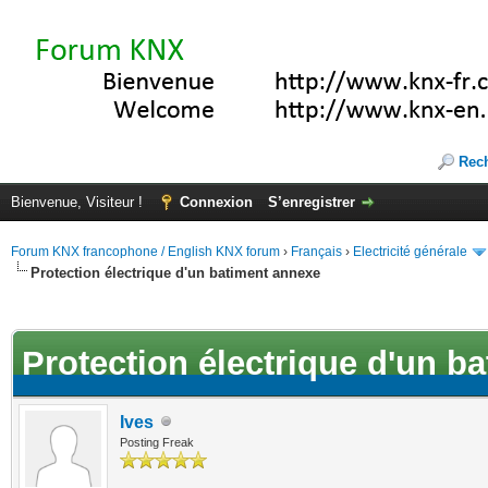
Rec
Bienvenue, Visiteur !
Connexion
S’enregistrer
Forum KNX francophone / English KNX forum
›
Français
›
Electricité générale
Protection électrique d'un batiment annexe
(s))
Protection électrique d'un b
Ives
Posting Freak