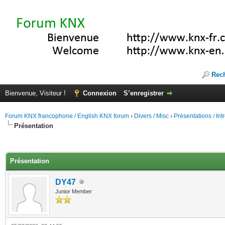
Rec
Bienvenue, Visiteur !
Connexion
S’enregistrer
Forum KNX francophone / English KNX forum
›
Divers / Misc
›
Présentations / In
Présentation
(s))
Présentation
DY47
Junior Member