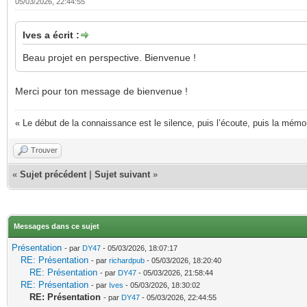
05/03/2026, 22:44:55
Ives a écrit :
Beau projet en perspective. Bienvenue !
Merci pour ton message de bienvenue !
« Le début de la connaissance est le silence, puis l’écoute, puis la mémori
Trouver
«
Sujet précédent
|
Sujet suivant
»
Messages dans ce sujet
Présentation
- par
DY47
- 05/03/2026, 18:07:17
RE: Présentation
- par
richardpub
- 05/03/2026, 18:20:40
RE: Présentation
- par
DY47
- 05/03/2026, 21:58:44
RE: Présentation
- par
Ives
- 05/03/2026, 18:30:02
RE: Présentation
- par
DY47
- 05/03/2026, 22:44:55