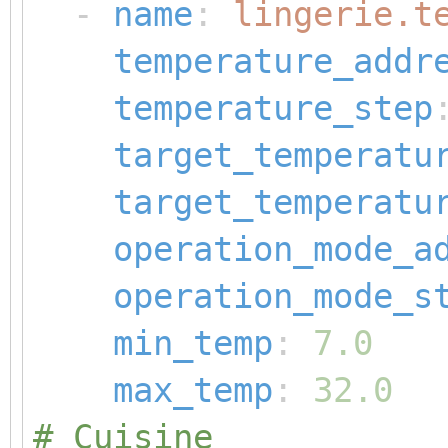
-
name
:
lingerie.t
temperature_addr
temperature_step
target_temperatu
target_temperatu
operation_mode_a
operation_mode_s
min_temp
:
7.0
max_temp
:
32.0
# Cuisine