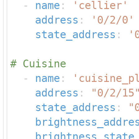
-
name
:
'cellier'
address
:
'0/2/0'
state_address
:
'
# Cuisine
-
name
:
'cuisine_p
address
:
"0/2/15
state_address
:
"
brightness_addre
brightness_state