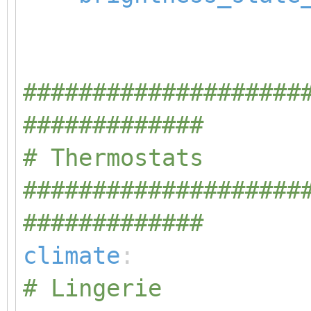
####################
#############
# Thermostats
####################
#############
climate
:
# Lingerie