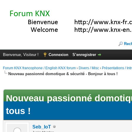
Rec
Bienvenue, Visiteur !
Connexion
S’enregistrer
Forum KNX francophone / English KNX forum
›
Divers / Misc
›
Présentations / In
Nouveau passionné domotique & sécurité - Bonjour à tous !
(s))
Nouveau passionné domotique
tous !
Seb_IoT