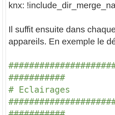
knx: !include_dir_merge_n
Il suffit ensuite dans chaque 
appareils. En exemple le déb
####################
###########
# Eclairages
####################
###########