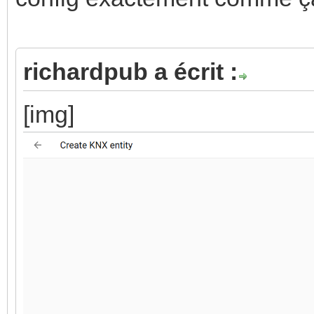
richardpub a écrit :
[img]