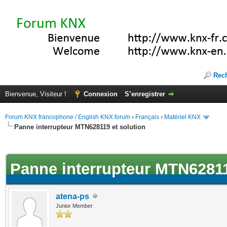
Rec
Bienvenue, Visiteur !
Connexion
S’enregistrer
Forum KNX francophone / English KNX forum
›
Français
›
Matériel KNX
Panne interrupteur MTN628119 et solution
(s))
Panne interrupteur MTN62811
atena-ps
Junior Member