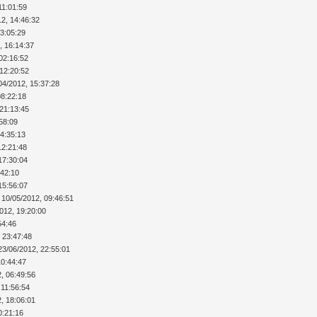
11:01:59
12, 14:46:32
23:05:29
, 16:14:37
02:16:52
 12:20:52
04/2012, 15:37:28
08:22:18
 21:13:45
:58:09
14:35:13
12:21:48
17:30:04
:42:10
15:56:07
 10/05/2012, 09:46:51
012, 19:20:00
54:46
 23:47:48
23/06/2012, 22:55:01
10:44:47
, 06:49:56
 11:56:54
, 18:06:01
0:21:16