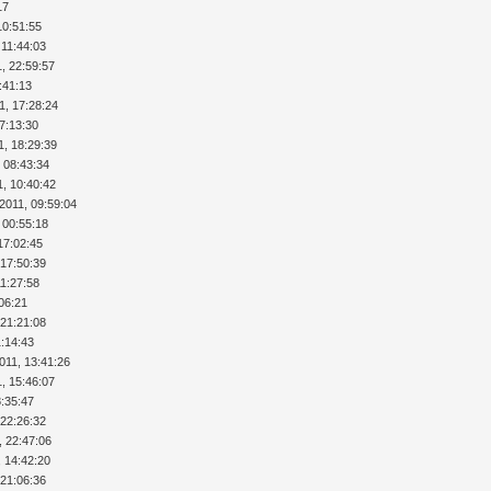
17
10:51:55
 11:44:03
1, 22:59:57
:41:13
1, 17:28:24
07:13:30
1, 18:29:39
, 08:43:34
1, 10:40:42
/2011, 09:59:04
 00:55:18
17:02:45
 17:50:39
11:27:58
:06:21
 21:21:08
1:14:43
011, 13:41:26
1, 15:46:07
8:35:47
 22:26:32
, 22:47:06
, 14:42:20
 21:06:36