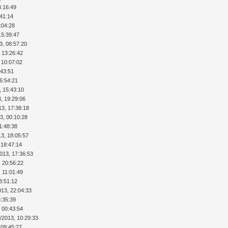
4:16:49
:41:14
:04:28
15:39:47
3, 08:57:20
 13:26:42
 10:07:02
:43:51
6:54:21
, 15:43:10
, 19:29:06
13, 17:38:18
3, 00:10:28
1:48:38
13, 18:05:57
 18:47:14
013, 17:36:53
, 20:56:22
, 11:01:49
3:51:12
013, 22:04:33
8:35:39
 00:43:54
/2013, 10:29:33
 09:45:27