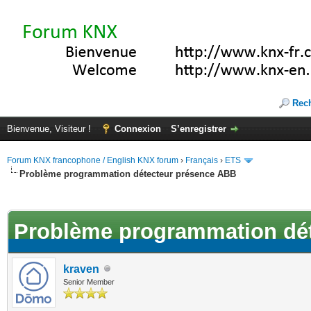
Rec
Bienvenue, Visiteur !
Connexion
S’enregistrer
Forum KNX francophone / English KNX forum
›
Français
›
ETS
Problème programmation détecteur présence ABB
(s))
Problème programmation dé
kraven
Senior Member