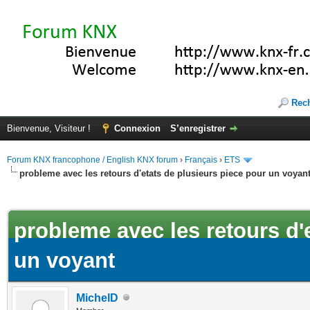
Rec
Bienvenue, Visiteur !
Connexion
S’enregistrer
Forum KNX francophone / English KNX forum
›
Français
›
ETS
probleme avec les retours d'etats de plusieurs piece pour un voyan
(s))
probleme avec les retours d'
un voyant
MichelD