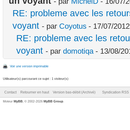
un voyant
- par
MichelD
- 16/07/2
RE: probleme avec les retours
voyant
- par
Coyotus
- 17/07/2012
RE: probleme avec les retour
voyant
- par
domotiqa
- 13/08/20
Voir une version imprimable
Utilisateur(s) parcourant ce sujet : 1 visiteur(s)
Contact
Retourner en haut
Version bas-débit (Archivé)
Syndication RSS
Moteur
MyBB
, © 2002-2026
MyBB Group
.