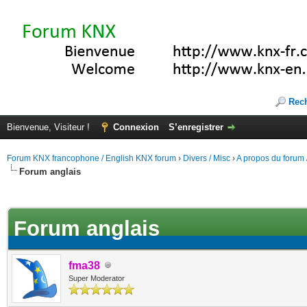
Rec
Bienvenue, Visiteur !
Connexion
S’enregistrer
Forum KNX francophone / English KNX forum
›
Divers / Misc
›
A propos du forum /
Forum anglais
(s))
Forum anglais
fma38
Super Moderator