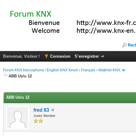
Rec
Bienvenue, Visiteur !
Connexion
S’enregistrer
Forum KNX francophone / English KNX forum
›
Français
›
Matériel KNX
ABB Us/u 12
(s))
ABB Us/u 12
fred 83
Junior Member