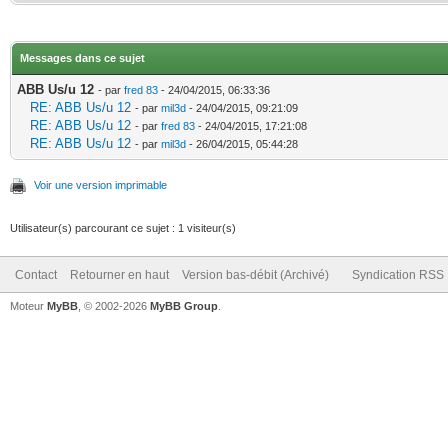
Messages dans ce sujet
ABB Us/u 12
- par
fred 83
- 24/04/2015, 06:33:36
RE: ABB Us/u 12
- par
mil3d
- 24/04/2015, 09:21:09
RE: ABB Us/u 12
- par
fred 83
- 24/04/2015, 17:21:08
RE: ABB Us/u 12
- par
mil3d
- 26/04/2015, 05:44:28
Voir une version imprimable
Utilisateur(s) parcourant ce sujet : 1 visiteur(s)
Contact
Retourner en haut
Version bas-débit (Archivé)
Syndication RSS
Moteur
MyBB
, © 2002-2026
MyBB Group
.