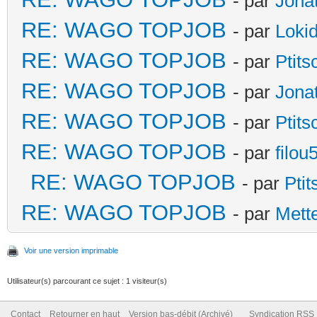
- par
Jona
RE: WAGO TOPJOB
- par
Loki
RE: WAGO TOPJOB
- par
Ptit
RE: WAGO TOPJOB
- par
Jona
RE: WAGO TOPJOB
- par
Ptit
RE: WAGO TOPJOB
- par
filou
RE: WAGO TOPJOB
- par
Pti
RE: WAGO TOPJOB
- par
Mett
Voir une version imprimable
Utilisateur(s) parcourant ce sujet : 1 visiteur(s)
Contact
Retourner en haut
Version bas-débit (Archivé)
Syndication RSS