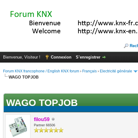
Rec
Bienvenue, Visiteur !
Connexion
S’enregistrer
Forum KNX francophone / English KNX forum
›
Français
›
Electricité générale
WAGO TOPJOB
(s))
WAGO TOPJOB
filou59
Partner 66506