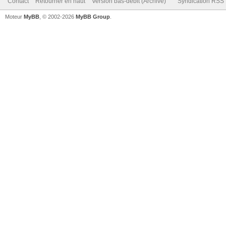
Contact
Retourner en haut
Version bas-débit (Archivé)
Syndication RSS
Moteur
MyBB
, © 2002-2026
MyBB Group
.