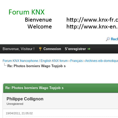
Rec
Bienvenue, Visiteur !
Connexion
S’enregistrer
Forum KNX francophone / English KNX forum
›
Français
›
Archives eib-domotiqu
Re: Photos borniers Wago Topjob s
Re: Photos borniers Wago Topjob s
Philippe Collignon
Unregistered
19/04/2011, 21:05:02