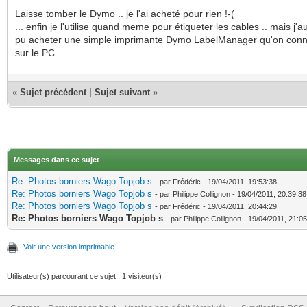
Laisse tomber le Dymo .. je l'ai acheté pour rien !-(
... enfin je l'utilise quand meme pour étiqueter les cables .. mais j'a
pu acheter une simple imprimante Dymo LabelManager qu'on conn
sur le PC.
«
Sujet précédent
|
Sujet suivant
»
Messages dans ce sujet
Re: Photos borniers Wago Topjob s
- par Frédéric - 19/04/2011, 19:53:38
Re: Photos borniers Wago Topjob s
- par Philippe Collignon - 19/04/2011, 20:39:38
Re: Photos borniers Wago Topjob s
- par Frédéric - 19/04/2011, 20:44:29
Re: Photos borniers Wago Topjob s
- par Philippe Collignon - 19/04/2011, 21:0
Voir une version imprimable
Utilisateur(s) parcourant ce sujet : 1 visiteur(s)