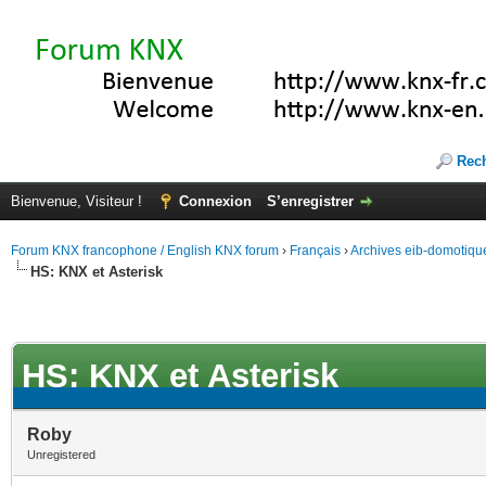
Rec
Bienvenue, Visiteur !
Connexion
S’enregistrer
Forum KNX francophone / English KNX forum
›
Français
›
Archives eib-domotiqu
HS: KNX et Asterisk
HS: KNX et Asterisk
Roby
Unregistered