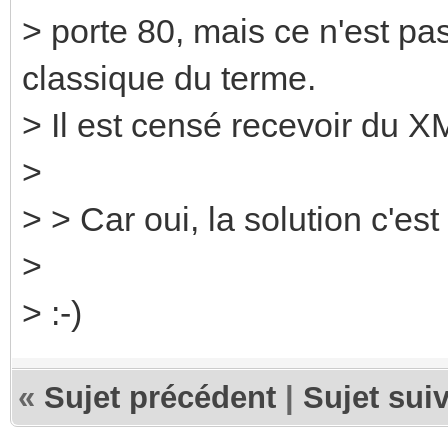
> porte 80, mais ce n'est p
classique du terme.
> Il est censé recevoir du X
>
> > Car oui, la solution c'est l
>
> :-)
«
Sujet précédent
|
Sujet sui