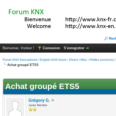
Rec
Bienvenue, Visiteur !
Connexion
S’enregistrer
Forum KNX francophone / English KNX forum
›
Divers / Misc
›
Petites annonces /
Achat groupé ETS5
(s))
Achat groupé ETS5
Grégory G.
Junior Member