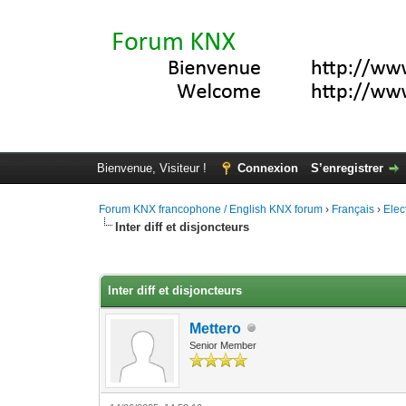
Bienvenue, Visiteur !
Connexion
S’enregistrer
Forum KNX francophone / English KNX forum
›
Français
›
Elec
Inter diff et disjoncteurs
Moyenne : 0 (0 vote(s))
1
2
3
4
5
Inter diff et disjoncteurs
Mettero
Senior Member