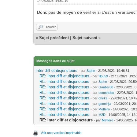
14/06/2025, 14:52:10
Donc pas de moyen de vérifier si c’est un vrai avec
Trouver
«
Sujet précédent
|
Sujet suivant
»
Messages dans ce sujet
Inter diff et disjoncteurs
- par
Stphn
- 21/03/2021, 19:46:31
RE: Inter diff et disjoncteurs
- par
filou59
- 21/03/2021, 19:5
RE: Inter diff et disjoncteurs
- par
Stphn
- 21/03/2021, 20:50
RE: Inter diff et disjoncteurs
- par
Gautier60
- 22/03/2021, 0
RE: Inter diff et disjoncteurs
- par
cocothebo
- 22/03/2021, 
RE: Inter diff et disjoncteurs
- par
chriks
- 22/03/2021, 10:4
RE: Inter diff et disjoncteurs
- par
geoninja
- 22/03/2021, 20
RE: Inter diff et disjoncteurs
- par
Mettero
- 14/06/2025, 10:
RE: Inter diff et disjoncteurs
- par
M2D
- 14/06/2025, 14:12:
RE: Inter diff et disjoncteurs
- par
Mettero
- 14/06/2025, 1
Voir une version imprimable