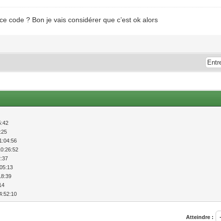
 ce code ? Bon je vais considérer que c’est ok alors
5:42
:25
1:04:56
10:26:52
2:37
:05:13
18:39
14
4:52:10
Atteindre :