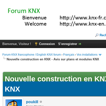
Rec
Bienvenue, Visiteur !
Connexion
S’enregistrer
Forum KNX francophone / English KNX forum
›
Français
›
Vos installations
Nouvelle construction en KNX - Avis sur plans et modules KNX
(s))
Nouvelle construction en KNX
KNX
poukill