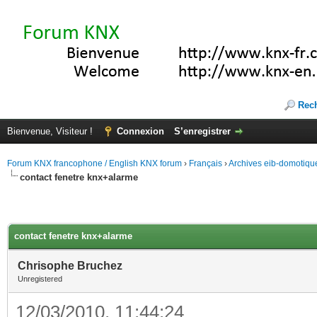
Rec
Bienvenue, Visiteur !
Connexion
S’enregistrer
Forum KNX francophone / English KNX forum
›
Français
›
Archives eib-domotiqu
contact fenetre knx+alarme
contact fenetre knx+alarme
Chrisophe Bruchez
Unregistered
12/03/2010, 11:44:24