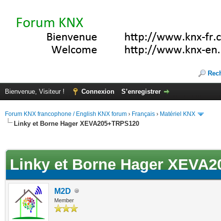
Rec
Bienvenue, Visiteur !
Connexion
S’enregistrer
Forum KNX francophone / English KNX forum
›
Français
›
Matériel KNX
Linky et Borne Hager XEVA205+TRPS120
(s))
Linky et Borne Hager XEVA
M2D
Member