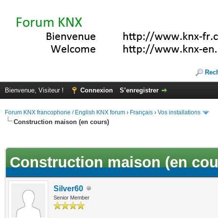
Rec
Bienvenue, Visiteur !
Connexion
S’enregistrer
Forum KNX francophone / English KNX forum
›
Français
›
Vos installations
Construction maison (en cours)
(s))
Construction maison (en cou
Silver60
Senior Member