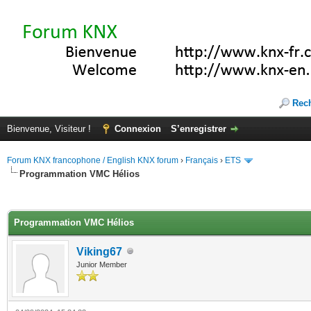
Rec
Bienvenue, Visiteur !
Connexion
S’enregistrer
Forum KNX francophone / English KNX forum
›
Français
›
ETS
Programmation VMC Hélios
(s))
Programmation VMC Hélios
Viking67
Junior Member