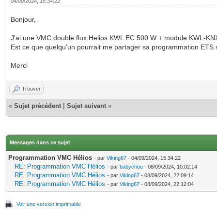
04/09/2024, 15:34:22
Bonjour,
J'ai une VMC double flux Helios KWL EC 500 W + module KWL-KNX,
Est ce que quelqu'un pourrait me partager sa programmation ETS 
Merci
Trouver
«
Sujet précédent
|
Sujet suivant
»
Messages dans ce sujet
Programmation VMC Hélios
- par
Viking67
- 04/09/2024, 15:34:22
RE: Programmation VMC Hélios
- par
babychou
- 08/09/2024, 10:02:14
RE: Programmation VMC Hélios
- par
Viking67
- 08/09/2024, 22:09:14
RE: Programmation VMC Hélios
- par
Viking67
- 08/09/2024, 22:12:04
Voir une version imprimable