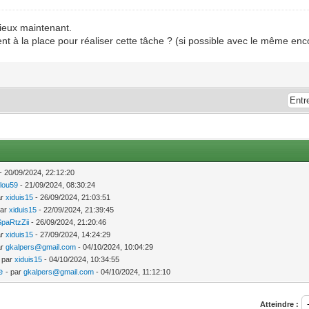
ieux maintenant.
 à la place pour réaliser cette tâche ? (si possible avec le même en
- 20/09/2024, 22:12:20
ilou59
- 21/09/2024, 08:30:24
ar
xiduis15
- 26/09/2024, 21:03:51
par
xiduis15
- 22/09/2024, 21:39:45
SpaRtzZii
- 26/09/2024, 21:20:46
ar
xiduis15
- 27/09/2024, 14:24:29
ar
gkalpers@gmail.com
- 04/10/2024, 10:04:29
- par
xiduis15
- 04/10/2024, 10:34:55
e
- par
gkalpers@gmail.com
- 04/10/2024, 11:12:10
Atteindre :