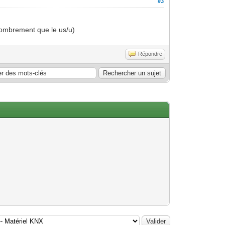
#3
combrement que le us/u)
Répondre