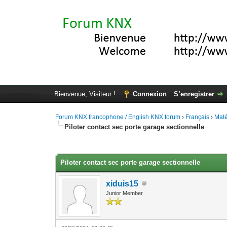
Bienvenue, Visiteur !
Connexion
S’enregistrer
Forum KNX francophone / English KNX forum
›
Français
›
Maté
Piloter contact sec porte garage sectionnelle
Moyenne : 0 (0 vote(s))
1
2
3
4
5
Piloter contact sec porte garage sectionnelle
xiduis15
Junior Member