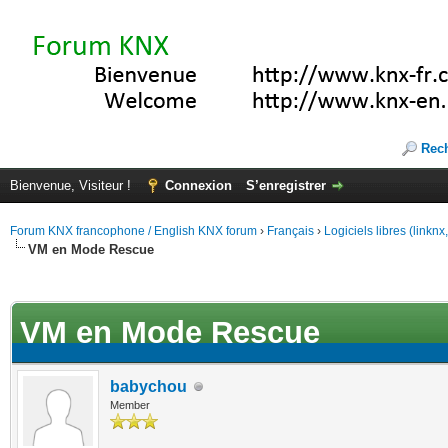
Rec
Bienvenue, Visiteur !
Connexion
S’enregistrer
Forum KNX francophone / English KNX forum
›
Français
›
Logiciels libres (linkn
VM en Mode Rescue
(s))
VM en Mode Rescue
babychou
Member