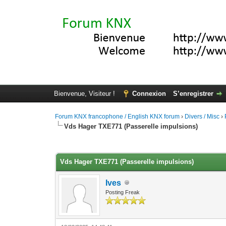
Bienvenue, Visiteur !
Connexion
S’enregistrer
Forum KNX francophone / English KNX forum
›
Divers / Misc
›
Vds Hager TXE771 (Passerelle impulsions)
Moyenne : 0 (0 vote(s))
1
2
3
4
5
Vds Hager TXE771 (Passerelle impulsions)
Ives
Posting Freak