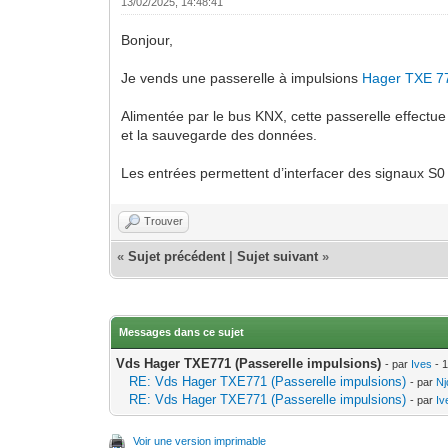
13/02/2025, 14:48:41
Bonjour,
Je vends une passerelle à impulsions
Hager TXE 7
Alimentée par le bus KNX, cette passerelle effectu
et la sauvegarde des données.
Les entrées permettent d’interfacer des signaux S
Trouver
«
Sujet précédent
|
Sujet suivant
»
Messages dans ce sujet
Vds Hager TXE771 (Passerelle impulsions)
- par
Ives
- 1
RE: Vds Hager TXE771 (Passerelle impulsions)
- par
Nj
RE: Vds Hager TXE771 (Passerelle impulsions)
- par
Iv
Voir une version imprimable