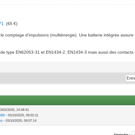
71
. (65 €)
e le comptage d’impulsions (multiénergie). Une batterie intégrée assu
0 de type EN62053-31 et EN1434-2, EN1434-3 mais aussi des contacts li
3/02/2025, 14:48:41
d90
- 03/10/2025, 09:02:11
es
- 03/10/2025, 09:07:14
Atteindre :