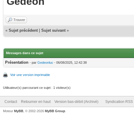
Gédéon
Trouver
«
Sujet précédent
|
Sujet suivant
»
Messages dans ce sujet
Présentation
- par
Gedeonluc
- 06/08/2025, 12:42:38
Voir une version imprimable
Utilisateur(s) parcourant ce sujet : 1 visiteur(s)
Contact
Retourner en haut
Version bas-débit (Archivé)
Syndication RSS
Moteur
MyBB
, © 2002-2026
MyBB Group
.