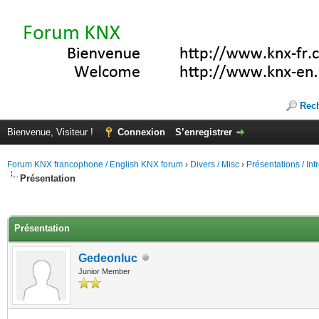
Rec
Bienvenue, Visiteur !
Connexion
S’enregistrer
Forum KNX francophone / English KNX forum
›
Divers / Misc
›
Présentations / In
Présentation
(s))
Présentation
Gedeonluc
Junior Member