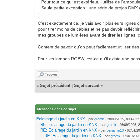
Pour tout ce qui est extérieur, j'utilise de l'ampo
Seule petite exception : une série de projos DMX 
C'est exactement ça, je vais avoir plusieurs lignes q
pour tirer moins de câbles et ne pas devoir réfléchi
mes groupes de lumières avant de tirer les lignes, c'
Content de savoir qu'on peut facilement utiliser des
Pour les lampes RGBW, est-ce qu'il existe une possi
Trouver
«
Sujet précédent
|
Sujet suivant
»
Messages dans ce sujet
Eclairage du jardin en KNX
- par
gromk
- 20/09/2025, 09:47:32
RE: Eclairage du jardin en KNX
- par
gromk
- 26/09/2025, 
RE: Eclairage du jardin en KNX
- par
benjamin13
- 02/01/20
RE: Eclairage du jardin en KNX
- par
gromk
- 09/01/2026