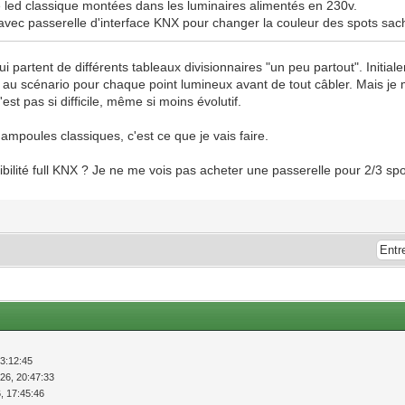
ule led classique montées dans les luminaires alimentés en 230v.
avec passerelle d'interface KNX pour changer la couleur des spots sacha
ui partent de différents tableaux divisionnaires "un peu partout". Initia
r au scénario pour chaque point lumineux avant de tout câbler. Mais je m
est pas si difficile, même si moins évolutif.
 ampoules classiques, c'est ce que je vais faire.
bilité full KNX ? Je ne me vois pas acheter une passerelle pour 2/3 sp
23:12:45
26, 20:47:33
, 17:45:46