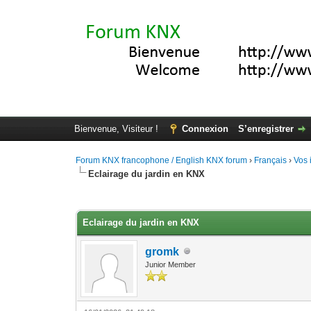
Bienvenue, Visiteur !
Connexion
S’enregistrer
Forum KNX francophone / English KNX forum
›
Français
›
Vos 
Eclairage du jardin en KNX
Moyenne : 0 (0 vote(s))
1
2
3
4
5
Eclairage du jardin en KNX
gromk
Junior Member