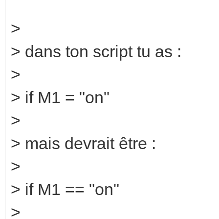
>
> dans ton script tu as :
>
> if M1 = "on"
>
> mais devrait être :
>
> if M1 == "on"
>