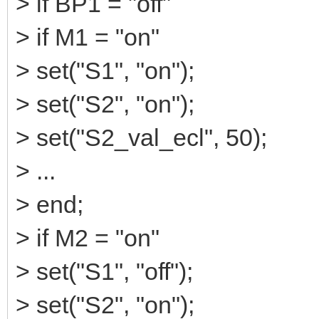
> if BP1 = "off"
> if M1 = "on"
> set("S1", "on");
> set("S2", "on");
> set("S2_val_ecl", 50);
> ...
> end;
> if M2 = "on"
> set("S1", "off");
> set("S2", "on");