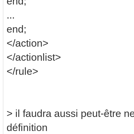
end;
...
end;
</action>
</actionlist>
</rule>
> il faudra aussi peut-être ne
définition