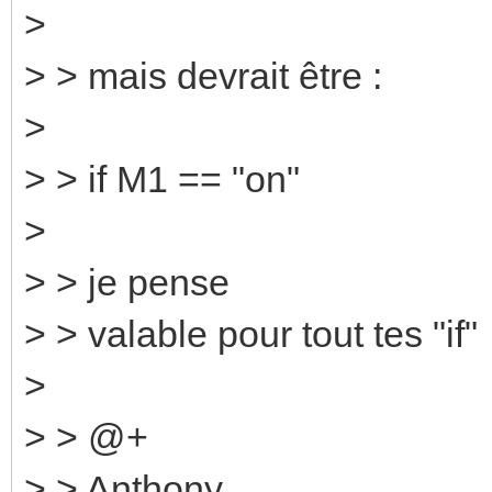
>
> > mais devrait être :
>
> > if M1 == "on"
>
> > je pense
> > valable pour tout tes "if"
>
> > @+
> > Anthony