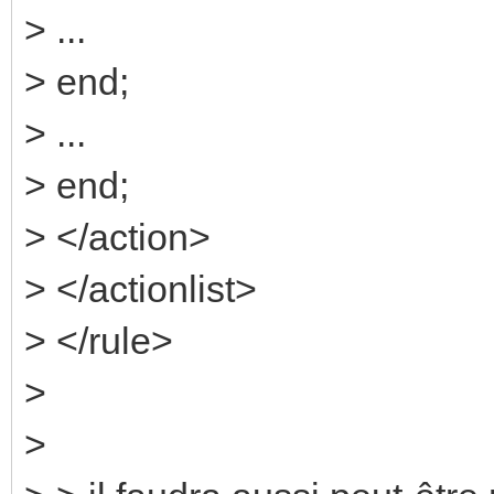
> ...
> end;
> ...
> end;
> </action>
> </actionlist>
> </rule>
>
>