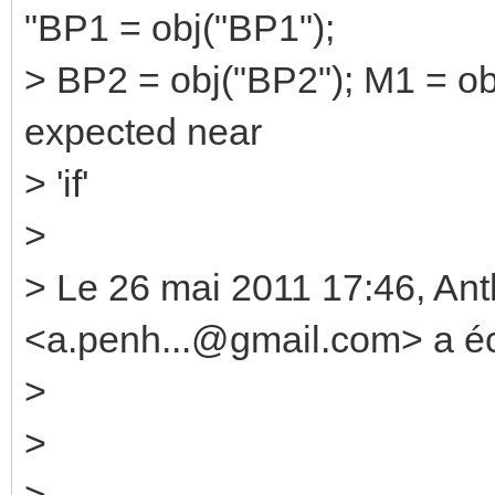
"BP1 = obj("BP1");
> BP2 = obj("BP2"); M1 = obj(
expected near
> 'if'
>
> Le 26 mai 2011 17:46, 
<a.penh...@gmail.com> a écr
>
>
>