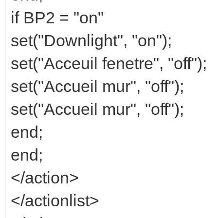
if BP2 = "on"
set("Downlight", "on");
set("Acceuil fenetre", "off");
set("Accueil mur", "off");
set("Accueil mur", "off");
end;
end;
</action>
</actionlist>