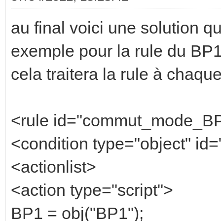
au final voici une solution qu
exemple pour la rule du BP1
cela traitera la rule à chaq
<rule id="commut_mode_B
<condition type="object" id=
<actionlist>
<action type="script">
BP1 = obj("BP1");