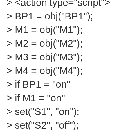
> <action type="script">
> BP1 = obj("BP1");
> M1 = obj("M1");
> M2 = obj("M2");
> M3 = obj("M3");
> M4 = obj("M4");
> if BP1 = "on"
> if M1 = "on"
> set("S1", "on");
> set("S2", "off");