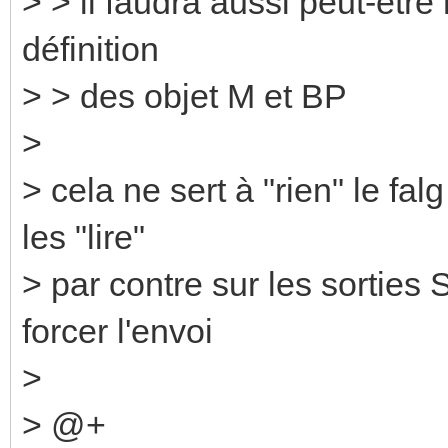
> > il faudra aussi peut-être 
définition
> > des objet M et BP
>
> cela ne sert à "rien" le fal
les "lire"
> par contre sur les sorties 
forcer l'envoi
>
> @+