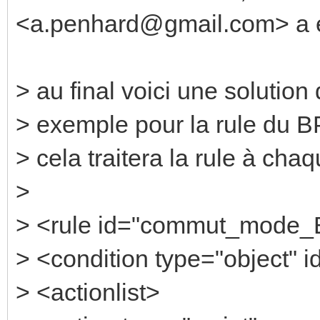
<a.penhard@gmail.com> a éc
> au final voici une solution
> exemple pour la rule du B
> cela traitera la rule à ch
>
> <rule id="commut_mode_
> <condition type="object" i
> <actionlist>