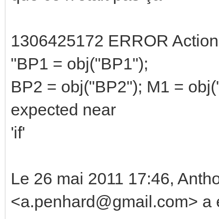
1306425172 ERROR Action : L
"BP1 = obj("BP1");
BP2 = obj("BP2"); M1 = obj("M
expected near
'if'
Le 26 mai 2011 17:46, An
<a.penhard@gmail.com> a éc