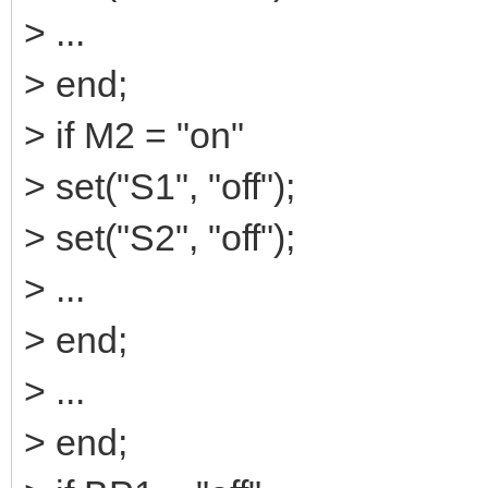
> ...
> end;
> if M2 = "on"
> set("S1", "off");
> set("S2", "off");
> ...
> end;
> ...
> end;