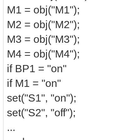
M1 = obj("M1");
M2 = obj("M2");
M3 = obj("M3");
M4 = obj("M4");
if BP1 = "on"
if M1 = "on"
set("S1", "on");
set("S2", "off");
...