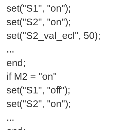
set("S1", "on");
set("S2", "on");
set("S2_val_ecl", 50);
...
end;
if M2 = "on"
set("S1", "off");
set("S2", "on");
...