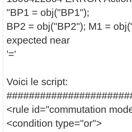
"BP1 = obj("BP1");
BP2 = obj("BP2"); M1 = obj("M
expected near
'='
Voici le script:
######################
<rule id="commutation mod
<condition type="or">