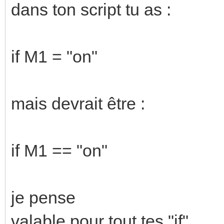
dans ton script tu as :
if M1 = "on"
mais devrait être :
if M1 == "on"
je pense
valable pour tout tes "if"