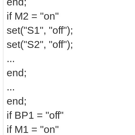
end;
if M2 = "on"
set("S1", "off");
set("S2", "off");
...
end;
...
end;
if BP1 = "off"
if M1 = "on"