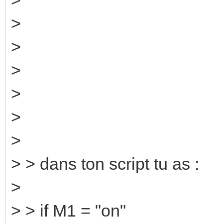
>
>
>
>
>
>
> > dans ton script tu as :
>
> > if M1 = "on"