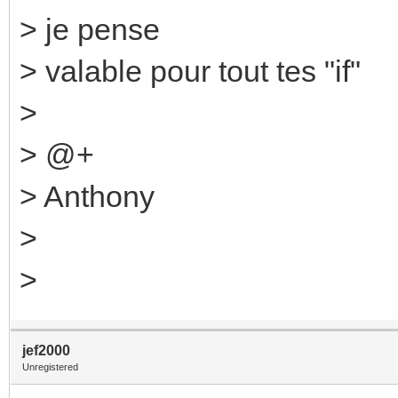
> je pense
> valable pour tout tes "if"
>
> @+
> Anthony
>
>
jef2000
Unregistered