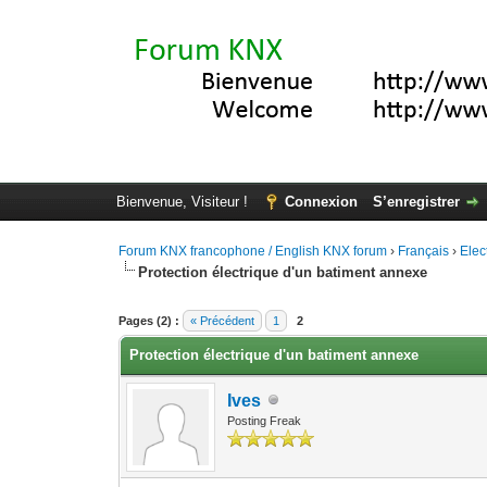
Bienvenue, Visiteur !
Connexion
S’enregistrer
Forum KNX francophone / English KNX forum
›
Français
›
Elec
Protection électrique d'un batiment annexe
Moyenne : 0 (0 vote(s))
1
2
3
4
5
Pages (2) :
« Précédent
1
2
Protection électrique d'un batiment annexe
Ives
Posting Freak