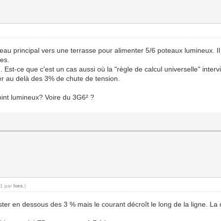
leau principal vers une terrasse pour alimenter 5/6 poteaux lumineux. Il
es.
me. Est-ce que c'est un cas aussi où la "règle de calcul universelle" inte
ser au delà des 3% de chute de tension.
oint lumineux? Voire du 3G6² ?
11 par
Ives
.)
r en dessous des 3 % mais le courant décroît le long de la ligne. La c