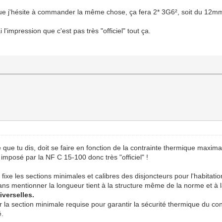
ue j'hésite à commander la même chose, ça fera 2* 3G6², soit du 12mm
l'impression que c'est pas très "officiel" tout ça.
ue tu dis, doit se faire en fonction de la contrainte thermique maxima
imposé par la NF C 15-100 donc très "officiel" !
fixe les sections minimales et calibres des disjoncteurs pour l'habitat
ans mentionner la longueur tient à la structure même de la norme et à l
iverselles.
la section minimale requise pour garantir la sécurité thermique du co
é.