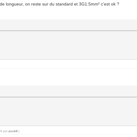
e longueur, on reste sur du standard et 3G1.5mm² c'est ok ?
19 par
poukill
.)