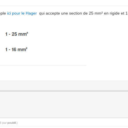
emple
ici pour le Hager
qui accepte une section de 25 mm² en rigide et
15 par
poukill
.)