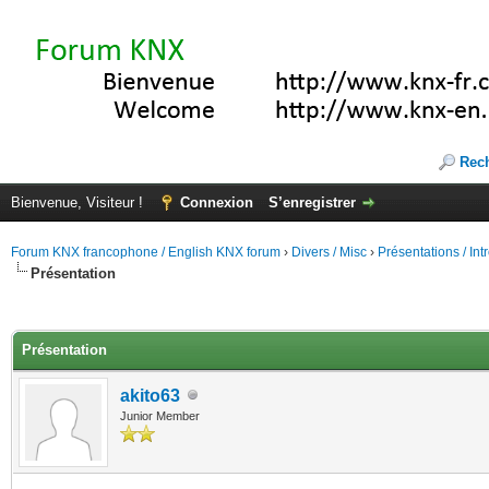
Rec
Bienvenue, Visiteur !
Connexion
S’enregistrer
Forum KNX francophone / English KNX forum
›
Divers / Misc
›
Présentations / In
Présentation
(s))
Présentation
akito63
Junior Member