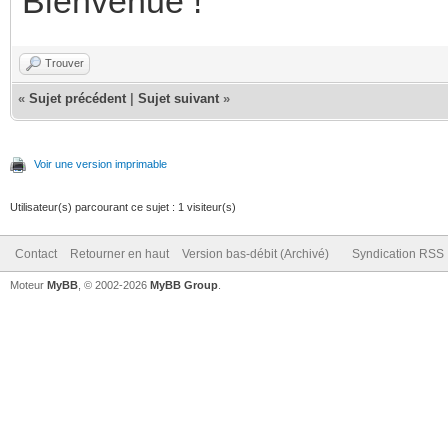
Bienvenue !
Trouver
«
Sujet précédent
|
Sujet suivant
»
Voir une version imprimable
Utilisateur(s) parcourant ce sujet : 1 visiteur(s)
Contact
Retourner en haut
Version bas-débit (Archivé)
Syndication RSS
Moteur
MyBB
, © 2002-2026
MyBB Group
.