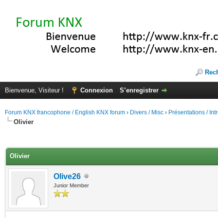
Rec
Bienvenue, Visiteur !
Connexion
S’enregistrer
Forum KNX francophone / English KNX forum
›
Divers / Misc
›
Présentations / In
Olivier
(s))
Olivier
Olive26
Junior Member