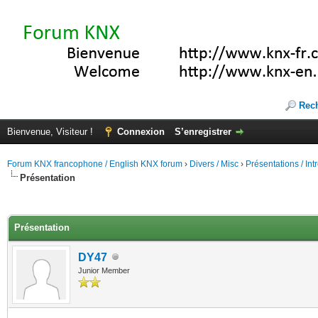
Rec
Bienvenue, Visiteur !
Connexion
S’enregistrer
Forum KNX francophone / English KNX forum
›
Divers / Misc
›
Présentations / In
Présentation
(s))
Présentation
DY47
Junior Member