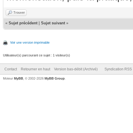
Trouver
«
Sujet précédent
|
Sujet suivant
»
Voir une version imprimable
Utilisateur(s) parcourant ce sujet : 1 visiteur(s)
Contact
Retourner en haut
Version bas-débit (Archivé)
Syndication RSS
Moteur
MyBB
, © 2002-2026
MyBB Group
.