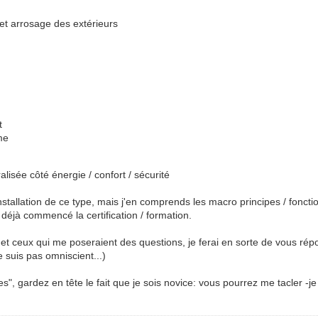
et arrosage des extérieurs
t
me
lisée côté énergie / confort / sécurité
'installation de ce type, mais j'en comprends les macro principes / fonc
i déjà commencé la certification / formation.
t ceux qui me poseraient des questions, je ferai en sorte de vous répo
suis pas omniscient...)
", gardez en tête le fait que je sois novice: vous pourrez me tacler -j