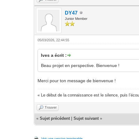
DY47
Junior Member
05/03/2026, 22:44:55
Ives a écrit :
Beau projet en perspective. Bienvenue !
Merci pour ton message de bienvenue !
« Le début de la connaissance est le silence, puis l’écou
Trouver
«
Sujet précédent
|
Sujet suivant
»
Voir une version imprimable