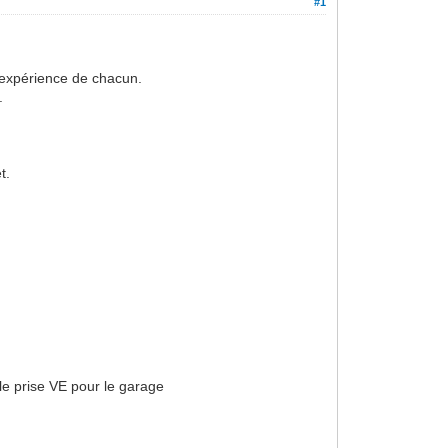
#1
 d'expérience de chacun.
.
t.
ble prise VE pour le garage