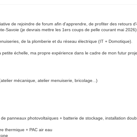
initiative de rejoindre de forum afin d'apprendre, de profiter des retours
ute-Savoie (je devrais mettre les 1ers coups de pelle courant mai 2026)
menuiseries, de la plomberie et du réseau électrique (IT + Domotique).
ma petite échelle, ma propre expérience dans le cadre de mon futur proje
telier mécanique, atelier menuiserie, bricolage...)
on de panneaux photovoltaïques + batterie de stockage, installation dou
ire thermique + PAC air eau
 zone