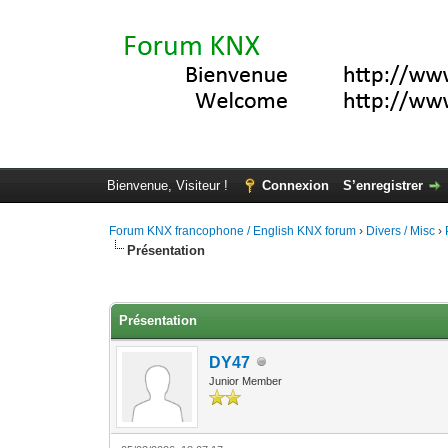
Bienvenue, Visiteur !
Connexion
S’enregistrer
Forum KNX francophone / English KNX forum
›
Divers / Misc
›
Présentation
Moyenne : 0 (0 vote(s))
1
2
3
4
5
Présentation
DY47
Junior Member