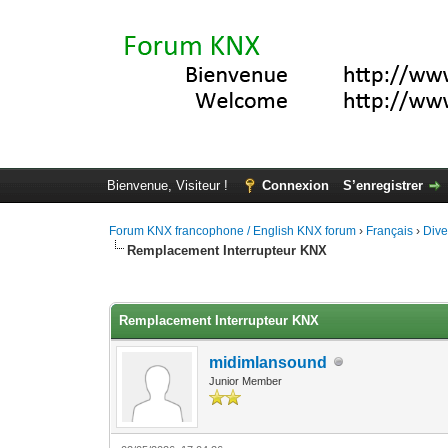
Bienvenue, Visiteur !
Connexion
S’enregistrer
Forum KNX francophone / English KNX forum
›
Français
›
Div
Remplacement Interrupteur KNX
Moyenne : 0 (0 vote(s))
1
2
3
4
5
Remplacement Interrupteur KNX
midimlansound
Junior Member