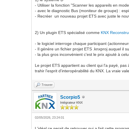
- Utiliser la fonction "Scanner les appareils en mo
- avec le diagnostic Bus (moniteur de groupe) : espi
- Recréer un nouveau projet ETS avec juste le nouv
2) Un plugin ETS spécialisé comme
KNX Reconstruc
- le logiciel interroge chaque participant (actionneur
- Il génère un fichier projet ETS .knxproj auquel il suf
- la plus gros inconvénient c'est le prix ajouté à cel
Le projet ETS appartient au client qui l'a payé, pas
trahir l'esprit d'interopérabilité du KNX. La vraie v
Trouver
Scorpio5
Intégrateur KNX
02/05/2026, 23:24:01
L'idéal ce serait de retrouver qui a fait cette progr