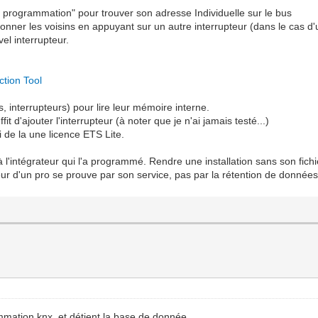
de programmation" pour trouver son adresse Individuelle sur le bus
onner les voisins en appuyant sur un autre interrupteur (dans le cas d'u
el interrupteur.
tion Tool
s, interrupteurs) pour lire leur mémoire interne.
fit d'ajouter l'interrupteur (à noter que je n'ai jamais testé...)
ui de la une licence ETS Lite.
 à l'intégrateur qui l'a programmé. Rendre une installation sans son fich
aleur d'un pro se prouve par son service, pas par la rétention de données
ammation knx, et détient la base de donnée...