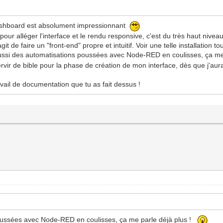
n dashboard est absolument impressionnant
 pour alléger l'interface et le rendu responsive, c'est du très haut niv
git de faire un "front-end" propre et intuitif. Voir une telle installatio
is aussi des automatisations poussées avec Node-RED en coulisses, ça m
rvir de bible pour la phase de création de mon interface, dès que j'aur
vail de documentation que tu as fait dessus !
 poussées avec Node-RED en coulisses, ça me parle déjà plus !