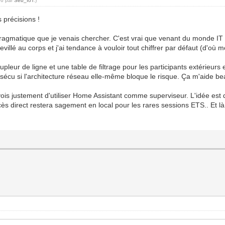
06 par
Seb_IoT
.)
 précisions !
ragmatique que je venais chercher. C'est vrai que venant du monde IT 
chevillé au corps et j'ai tendance à vouloir tout chiffrer par défaut (d'où
upleur de ligne et une table de filtrage pour les participants extérieurs
e sécu si l'architecture réseau elle-même bloque le risque. Ça m'aide 
ois justement d'utiliser Home Assistant comme superviseur. L'idée est 
cès direct restera sagement en local pour les rares sessions ETS.. Et là ap