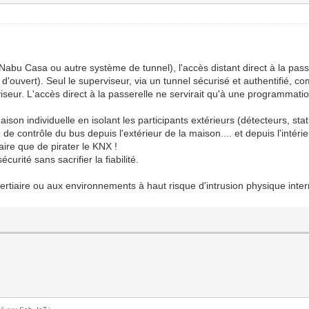
 Casa ou autre système de tunnel), l'accès distant direct à la passer
t d'ouvert). Seul le superviseur, via un tunnel sécurisé et authentifié, 
erviseur. L'accès direct à la passerelle ne servirait qu'à une programma
son individuelle en isolant les participants extérieurs (détecteurs, st
e de contrôle du bus depuis l'extérieur de la maison.... et depuis l'inté
aire que de pirater le KNX !
urité sans sacrifier la fiabilité.
rtiaire ou aux environnements à haut risque d'intrusion physique inter