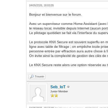
04/05/2026, 16:03:35
Bonjour et bienvenue sur le forum.
Avec un superviseur comme Home Assistant (avec Nabu
le réseau local, invisible depuis Internet (aucun por
Le pilotage quotidien se fait via l'interface du sup
Le protocole KNX Secure est souvent superflu en mai
ligne avec table de filtrage ; on empêche toute pris
personne entrée par effraction aura autre chose à f
On évite ainsi la complexité de gestion des clés de séc
Le KNX Secure reste alors une option réservée au te
Trouver
Seb_IoT
Junior Member
04/05/2026, 19:12:48