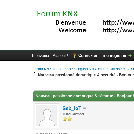
Bienvenue, Visiteur !
Connexion
S’enregistrer
Forum KNX francophone / English KNX forum
›
Divers / Misc
›
Nouveau passionné domotique & sécurité - Bonjour 
Moyenne : 0 (0 vote(s))
1
2
3
4
5
Nouveau passionné domotique & sécurité - Bonjour à
Seb_IoT
Junior Member