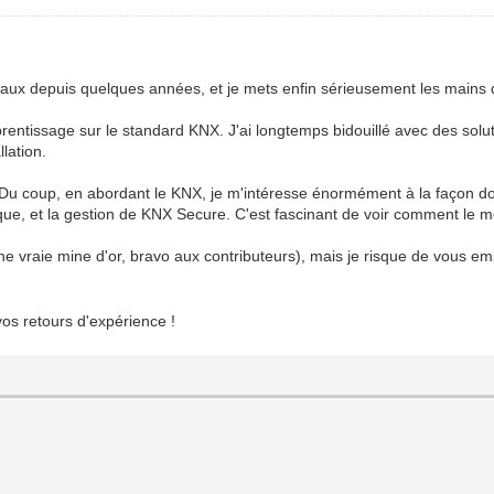
réseaux depuis quelques années, et je mets enfin sérieusement les main
prentissage sur le standard KNX. J'ai longtemps bidouillé avec des solut
lation.
té. Du coup, en abordant le KNX, je m'intéresse énormément à la façon 
que, et la gestion de KNX Secure. C'est fascinant de voir comment le mo
ne vraie mine d'or, bravo aux contributeurs), mais je risque de vous e
os retours d'expérience !