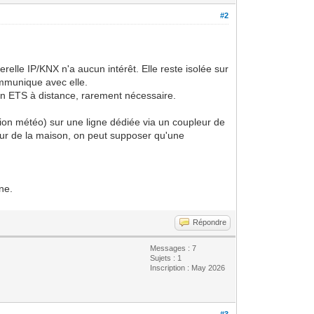
#2
elle IP/KNX n'a aucun intérêt. Elle reste isolée sur
communique avec elle.
tion ETS à distance, rarement nécessaire.
ation météo) sur une ligne dédiée via un coupleur de
rieur de la maison, on peut supposer qu'une
ne.
Répondre
Messages : 7
Sujets : 1
Inscription : May 2026
#3