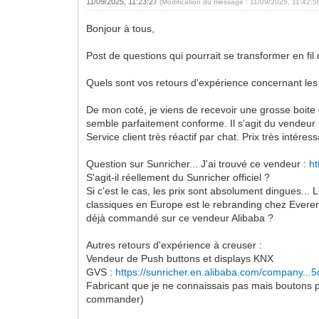
11/09/2025, 11:23:27
(Modification du message : 11/09/2025, 11:42:
Bonjour à tous,
Post de questions qui pourrait se transformer en fi
Quels sont vos retours d'expérience concernant les
De mon coté, je viens de recevoir une grosse boite
semble parfaitement conforme. Il s'agit du vendeur
Service client très réactif par chat. Prix très intér
Question sur Sunricher... J'ai trouvé ce vendeur :
ht
S'agit-il réellement du Sunricher officiel ?
Si c'est le cas, les prix sont absolument dingues..
classiques en Europe est le rebranding chez Everen (
déjà commandé sur ce vendeur Alibaba ?
Autres retours d'expérience à creuser :
Vendeur de Push buttons et displays KNX
GVS :
https://sunricher.en.alibaba.com/company...
Fabricant que je ne connaissais pas mais boutons po
commander)