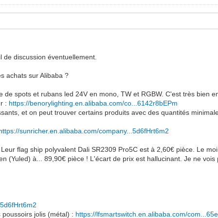
il de discussion éventuellement.
s achats sur Alibaba ?
e de spots et rubans led 24V en mono, TW et RGBW. C'est très bien emba
r :
https://benorylighting.en.alibaba.com/co...6142r8bEPm
éressants, et on peut trouver certains produits avec des quantités minima
https://sunricher.en.alibaba.com/company...5d6fHrt6m2
.. Leur flag ship polyvalent Dali SR2309 Pro5C est à 2,60€ pièce. Le mo
 (Yuled) à... 89,90€ pièce ! L'écart de prix est hallucinant. Je ne voi
..5d6fHrt6m2
poussoirs jolis (métal) :
https://lfsmartswitch.en.alibaba.com/com...6