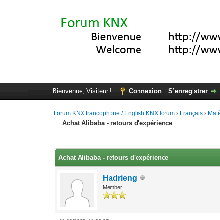
Bienvenue, Visiteur !
Connexion
S’enregistrer
Forum KNX francophone / English KNX forum
›
Français
›
Maté
Achat Alibaba - retours d'expérience
Moyenne : 0 (0 vote(s))
1
2
3
4
5
Achat Alibaba - retours d'expérience
Hadrieng
Member