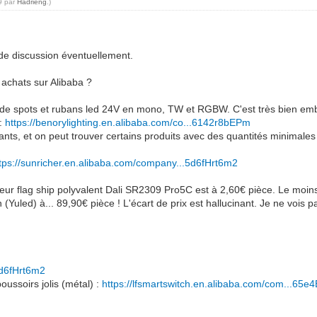
59 par
Hadrieng
.)
l de discussion éventuellement.
 achats sur Alibaba ?
 de spots et rubans led 24V en mono, TW et RGBW. C'est très bien embal
 :
https://benorylighting.en.alibaba.com/co...6142r8bEPm
essants, et on peut trouver certains produits avec des quantités minimale
tps://sunricher.en.alibaba.com/company...5d6fHrt6m2
. Leur flag ship polyvalent Dali SR2309 Pro5C est à 2,60€ pièce. Le moi
Yuled) à... 89,90€ pièce ! L'écart de prix est hallucinant. Je ne vois 
5d6fHrt6m2
ussoirs jolis (métal) :
https://lfsmartswitch.en.alibaba.com/com...65e