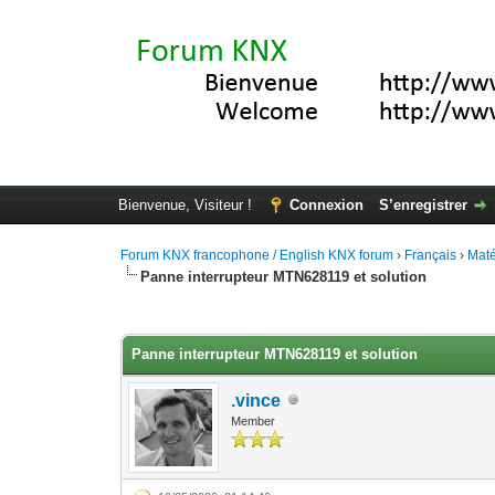
Bienvenue, Visiteur !
Connexion
S’enregistrer
Forum KNX francophone / English KNX forum
›
Français
›
Maté
Panne interrupteur MTN628119 et solution
Moyenne : 0 (0 vote(s))
1
2
3
4
5
Panne interrupteur MTN628119 et solution
.vince
Member