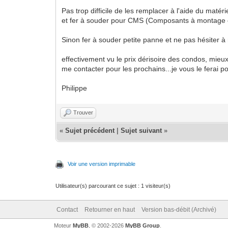
Pas trop difficile de les remplacer à l'aide du maté
et fer à souder pour CMS (Composants à montage 
Sinon fer à souder petite panne et ne pas hésiter 
effectivement vu le prix dérisoire des condos, mieux
me contacter pour les prochains...je vous le ferai p
Philippe
Trouver
«
Sujet précédent
|
Sujet suivant
»
Voir une version imprimable
Utilisateur(s) parcourant ce sujet : 1 visiteur(s)
Contact
Retourner en haut
Version bas-débit (Archivé)
Moteur
MyBB
, © 2002-2026
MyBB Group
.