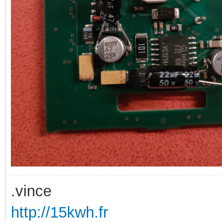
.vince
http://15kwh.fr