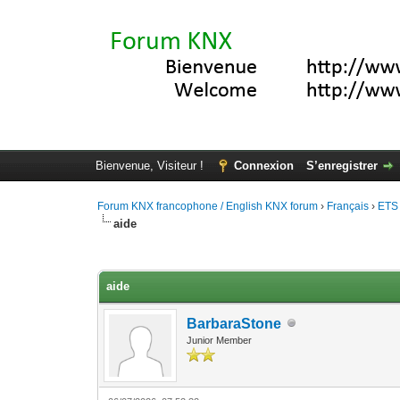
Bienvenue, Visiteur !
Connexion
S’enregistrer
Forum KNX francophone / English KNX forum
›
Français
›
ETS
aide
Moyenne : 0 (0 vote(s))
1
2
3
4
5
aide
BarbaraStone
Junior Member