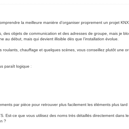
 comprendre la meilleure manière d’organiser proprement un projet KNX
nts, des objets de communication et des adresses de groupe, mais je bl
e au début, mais qui devient illisible dès que l’installation évolue.
ts roulants, chauffage et quelques scènes, vous conseillez plutôt une or
s paraît logique :
ements par pièce pour retrouver plus facilement les éléments plus tard
 Est-ce que vous utilisez des noms très détaillés directement dans l
on ?