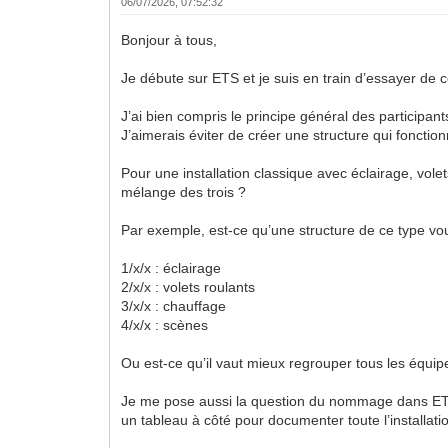
06/07/2026, 07:52:32
Bonjour à tous,
Je débute sur ETS et je suis en train d’essayer de
J’ai bien compris le principe général des participa
J’aimerais éviter de créer une structure qui fonctionn
Pour une installation classique avec éclairage, vole
mélange des trois ?
Par exemple, est-ce qu’une structure de ce type vou
1/x/x : éclairage
2/x/x : volets roulants
3/x/x : chauffage
4/x/x : scènes
Ou est-ce qu’il vaut mieux regrouper tous les équip
Je me pose aussi la question du nommage dans ETS.
un tableau à côté pour documenter toute l’installati