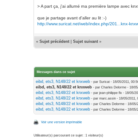
> A part ça, j'ai allumé ma première lampe avec knxw
que je partage avant d'aller au lit :-)
http://www.suricat.net/web/index.php/201...knx-knx
«
Sujet précédent
|
Sujet suivant
»
Messages dans ce sujet
eibd, ets3, N148/22 et knxweb
- par Suricat - 18/05/2011, 00:
eibd, ets3, N148/22 et knxweb
- par Charles Delorme - 18/05
eibd, ets3, N148/22 et knxweb
- par jean-philippe flx - 18/05/2
eibd, ets3, N148/22 et knxweb
- par marc.assin - 18/05/2011,
eibd, ets3, N148/22 et knxweb
- par Charles Delorme - 18/05/
eibd, ets3, N148/22 et knxweb
- par Charles Delorme - 18/05/
Voir une version imprimable
Utilisateur(s) parcourant ce sujet : 1 visiteur(s)