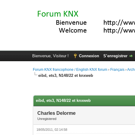
Bienvenue, Visiteur !
Connexion
S’enregistrer
Forum KNX francophone / English KNX forum
›
Français
›
Arch
eibd, ets3, N148/22 et knxweb
Moyenne : 0 (0 vote(s))
1
2
3
4
5
eibd, ets3, N148/22 et knxweb
Charles Delorme
Unregistered
18/05/2011, 02:14:58