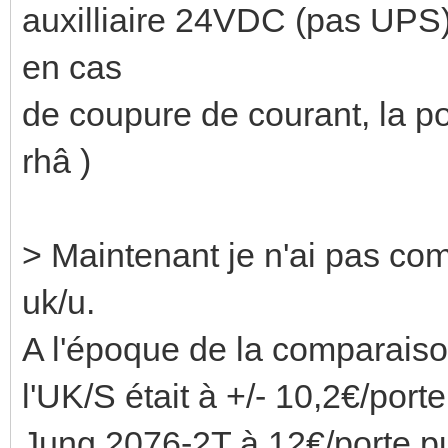
auxilliaire 24VDC (pas UPS) 
en cas
de coupure de courant, la pos
rhâ )
> Maintenant je n'ai pas comp
uk/u.
A l'époque de la comparaiso
l'UK/S était à +/- 10,2€/porte
Jung 2076-2T à 12€/porte p