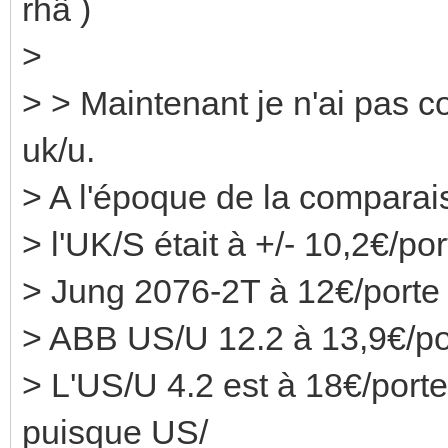
rhâ )
>
> > Maintenant je n'ai pas co
uk/u.
> A l'époque de la comparai
> l'UK/S était à +/- 10,2€/por
> Jung 2076-2T à 12€/porte
> ABB US/U 12.2 à 13,9€/po
> L'US/U 4.2 est à 18€/port
puisque US/