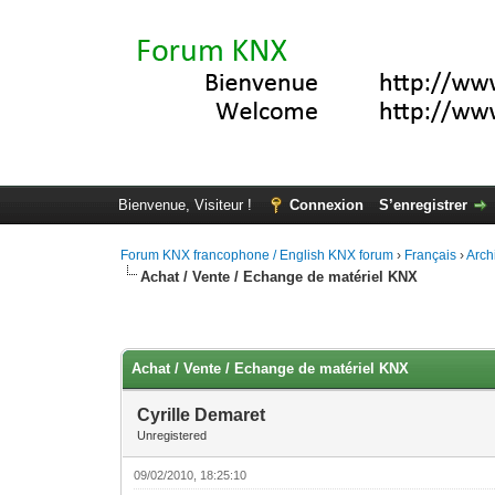
Bienvenue, Visiteur !
Connexion
S’enregistrer
Forum KNX francophone / English KNX forum
›
Français
›
Arch
Achat / Vente / Echange de matériel KNX
Moyenne : 0 (0 vote(s))
1
2
3
4
5
Achat / Vente / Echange de matériel KNX
Cyrille Demaret
Unregistered
09/02/2010, 18:25:10