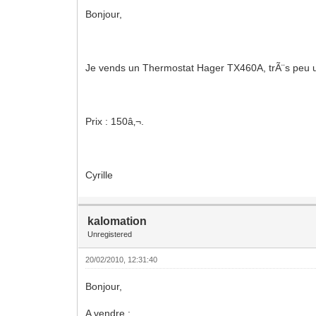
Bonjour,
Je vends un Thermostat Hager TX460A, trÃ¨s peu uti
Prix : 150â‚¬.
Cyrille
kalomation
Unregistered
20/02/2010, 12:31:40
Bonjour,
A vendre :