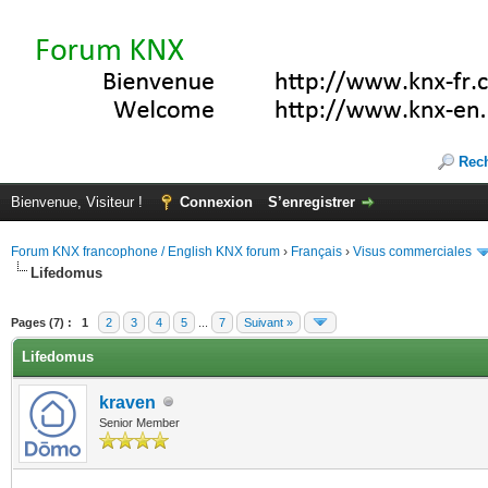
Rec
Bienvenue, Visiteur !
Connexion
S’enregistrer
Forum KNX francophone / English KNX forum
›
Français
›
Visus commerciales
Lifedomus
(s))
Pages (7) :
1
2
3
4
5
...
7
Suivant »
Lifedomus
kraven
Senior Member