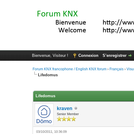
Bienvenue, Visiteur !
Connexion
S’enregistrer
Forum KNX francophone / English KNX forum
›
Français
›
Visu
Lifedomus
Moyenne : 4 (5 vote(s))
1
2
3
4
5
Lifedomus
kraven
Senior Member
03/10/2011, 10:36:09