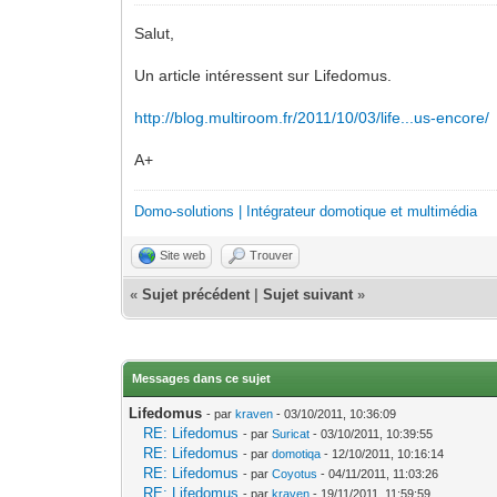
Salut,
Un article intéressent sur Lifedomus.
http://blog.multiroom.fr/2011/10/03/life...us-encore/
A+
Domo-solutions | Intégrateur domotique et multimédia
Site web
Trouver
«
Sujet précédent
|
Sujet suivant
»
Messages dans ce sujet
Lifedomus
- par
kraven
- 03/10/2011, 10:36:09
RE: Lifedomus
- par
Suricat
- 03/10/2011, 10:39:55
RE: Lifedomus
- par
domotiqa
- 12/10/2011, 10:16:14
RE: Lifedomus
- par
Coyotus
- 04/11/2011, 11:03:26
RE: Lifedomus
- par
kraven
- 19/11/2011, 11:59:59