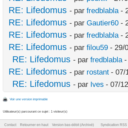
RE: Lifedomus
- par
fredblabla
- 
RE: Lifedomus
- par
Gautier60
- 
RE: Lifedomus
- par
fredblabla
- 
RE: Lifedomus
- par
filou59
- 29/
RE: Lifedomus
- par
fredblabla
-
RE: Lifedomus
- par
rostant
- 07/
RE: Lifedomus
- par
Ives
- 07/12
Voir une version imprimable
Utilisateur(s) parcourant ce sujet : 1 visiteur(s)
Contact
Retourner en haut
Version bas-débit (Archivé)
Syndication RSS