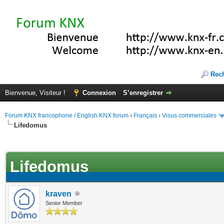
Rec
Bienvenue, Visiteur !
Connexion
S’enregistrer
Forum KNX francophone / English KNX forum
›
Français
›
Visus commerciales
Lifedomus
(s))
Lifedomus
kraven
Senior Member