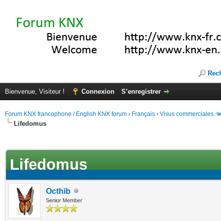
Rec
Bienvenue, Visiteur !
Connexion
S’enregistrer
Forum KNX francophone / English KNX forum
›
Français
›
Visus commerciales
Lifedomus
(s))
Lifedomus
Octhib
Senior Member