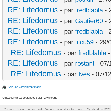
RE: Lifedomus
- par
fredblabla
- 
RE: Lifedomus
- par
Gautier60
- 
RE: Lifedomus
- par
fredblabla
- 
RE: Lifedomus
- par
filou59
- 29/
RE: Lifedomus
- par
fredblabla
-
RE: Lifedomus
- par
rostant
- 07/
RE: Lifedomus
- par
Ives
- 07/12
Voir une version imprimable
Utilisateur(s) parcourant ce sujet : 2 visiteur(s)
Contact
Retourner en haut
Version bas-débit (Archivé)
Syndication RSS