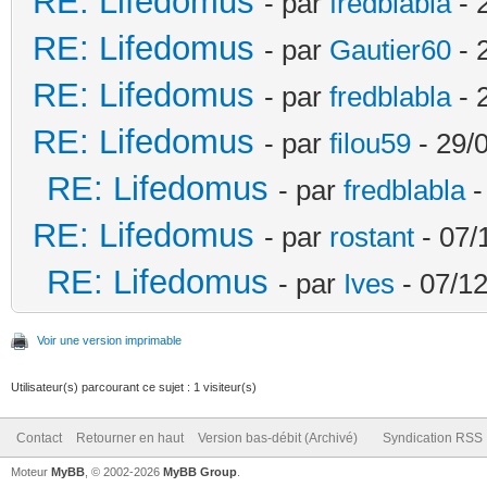
RE: Lifedomus
- par
fredblabla
- 
RE: Lifedomus
- par
Gautier60
- 
RE: Lifedomus
- par
fredblabla
- 
RE: Lifedomus
- par
filou59
- 29/
RE: Lifedomus
- par
fredblabla
-
RE: Lifedomus
- par
rostant
- 07/
RE: Lifedomus
- par
Ives
- 07/12
Voir une version imprimable
Utilisateur(s) parcourant ce sujet : 1 visiteur(s)
Contact
Retourner en haut
Version bas-débit (Archivé)
Syndication RSS
Moteur
MyBB
, © 2002-2026
MyBB Group
.