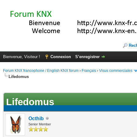
Rec
Bienvenue, Visiteur !
Connexion
S’enregistrer
Forum KNX francophone / English KNX forum
›
Français
›
Visus commerciales
Lifedomus
(s))
Lifedomus
Octhib
Senior Member