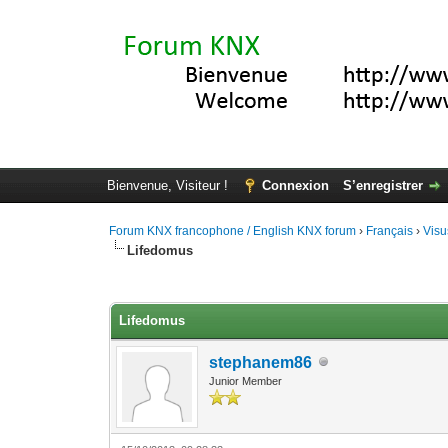
Bienvenue, Visiteur !
Connexion
S’enregistrer
Forum KNX francophone / English KNX forum
›
Français
›
Visu
Lifedomus
Moyenne : 4 (5 vote(s))
1
2
3
4
5
Lifedomus
stephanem86
Junior Member