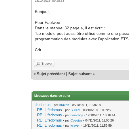
15/10/2013, 09:28:33
Bonjour,
Pour Faelwee :
Dans le manuel 32 page 4, il est écrit :
"Le module peut aussi être utilisé comme une passe
programmation des modules avec l'application ETS
Cdt.
Trouver
«
Sujet précédent
|
Sujet suivant
»
Messages dans ce sujet
Lifedomus
- par
kraven
- 03/10/2011, 10:36:09
RE: Lifedomus
- par
Suricat
- 03/10/2011, 10:39:55
RE: Lifedomus
- par
domotiqa
- 12/10/2011, 10:16:14
RE: Lifedomus
- par
Coyotus
- 04/11/2011, 11:03:26
RE: Lifedomus
- par
kraven
- 19/11/2011, 11:59:59