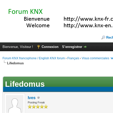
Rec
Bienvenue, Visiteur !
Connexion
S’enregistrer
Forum KNX francophone / English KNX forum
›
Français
›
Visus commerciales
Lifedomus
(s))
Lifedomus
Ives
Posting Freak