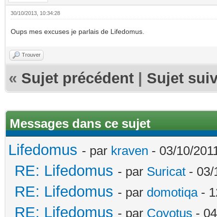
30/10/2013, 10:34:28
Oups mes excuses je parlais de Lifedomus.
Trouver
«
Sujet précédent
|
Sujet sui
Messages dans ce sujet
Lifedomus
- par
kraven
- 03/10/2011
RE: Lifedomus
- par
Suricat
- 03/
RE: Lifedomus
- par
domotiqa
- 1
RE: Lifedomus
- par
Coyotus
- 04