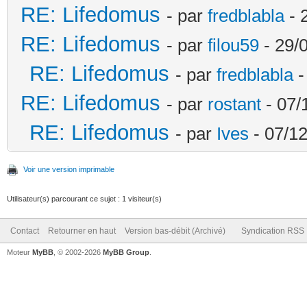
RE: Lifedomus
- par
fredblabla
- 
RE: Lifedomus
- par
filou59
- 29/
RE: Lifedomus
- par
fredblabla
-
RE: Lifedomus
- par
rostant
- 07/
RE: Lifedomus
- par
Ives
- 07/12
Voir une version imprimable
Utilisateur(s) parcourant ce sujet : 1 visiteur(s)
Contact
Retourner en haut
Version bas-débit (Archivé)
Syndication RSS
Moteur
MyBB
, © 2002-2026
MyBB Group
.